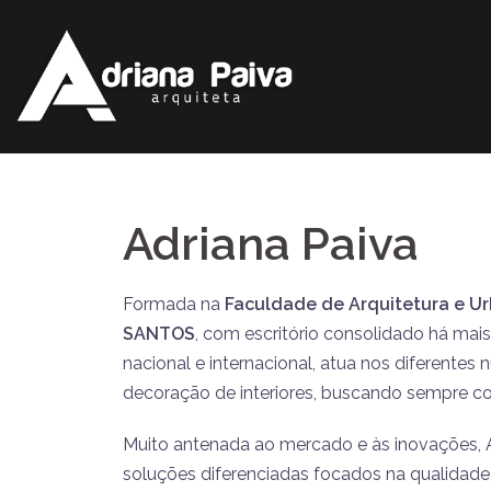
Adriana Paiva
Formada na
Faculdade de Arquitetura e U
SANTOS
, com escritório consolidado há ma
nacional e internacional, atua nos diferentes 
decoração de interiores, buscando sempre co
Muito antenada ao mercado e às inovações, 
soluções diferenciadas focados na qualidade